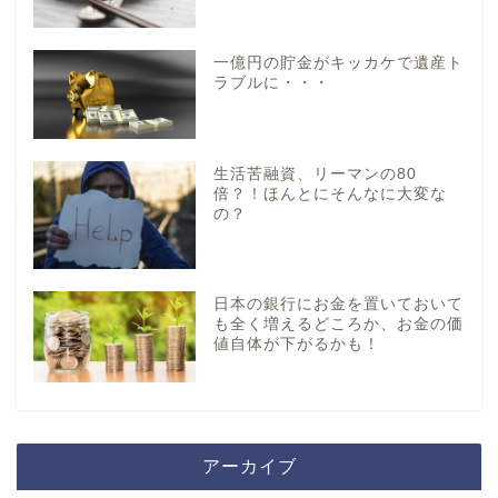
一億円の貯金がキッカケで遺産ト
ラブルに・・・
生活苦融資、リーマンの80
倍？！ほんとにそんなに大変な
の？
日本の銀行にお金を置いておいて
も全く増えるどころか、お金の価
値自体が下がるかも！
アーカイブ