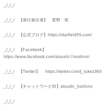
_/_/_/
_/_/_/ 【発行責任者】 星野 篤
_/_/_/ 【公式ブログ】https://starfield55.com/
_/_/_/ 【Facebook】
https://www.facebook.com/atsushi.l.hoshino/
_/_/_/ 【Twitter】 https://twitter.com/j_luke1965
_/_/_/ 【チャットワークID】atsushi_hoshino
_/_/_/