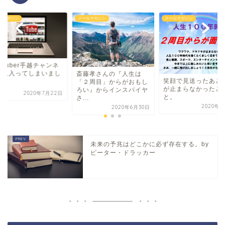
ルマガジン
メールマガジン
メールマガジン
uTuber手越チャンネ
に見入ってしまいまし
斎藤孝さんの『人生は
笑顔で見送ったあと
！
「２周目」からがおもし
が止まらなかったと
ろい』からインスパイヤ
2020年7月22日
と。
さ...
2020年6
2020年6月30日
未来の予兆はどこかに必ず存在する。by
ピーター・ドラッカー