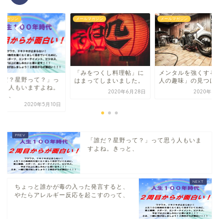
ルマガジン
メールマガジン
メールマガジン
「みをつくし料理帖」に
メンタルを強くする
誰だ？星野って？」っ
はまってしまいました。
人の趣味」の見つけ
思う人もいますよね。
2020年6月28日
2020年7
っと、
2020年5月10日
「誰だ？星野って？」って思う人もいま
すよね。きっと、
ちょっと誰かが毒の入った発言すると、
やたらアレルギー反応を起こすのって、