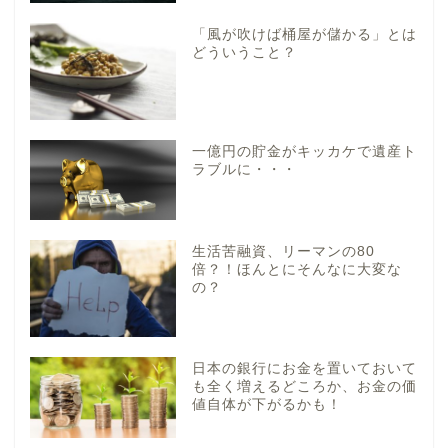
「風が吹けば桶屋が儲かる」とは
どういうこと？
一億円の貯金がキッカケで遺産ト
ラブルに・・・
生活苦融資、リーマンの80
倍？！ほんとにそんなに大変な
の？
日本の銀行にお金を置いておいて
も全く増えるどころか、お金の価
値自体が下がるかも！