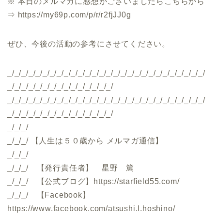
※ 本日のメルマガに感想がございましたらこちらから
⇒ https://my69p.com/p/r/r2fjJJ0g
ぜひ、今後の活動の参考にさせてください。
_/_/_/_/_/_/_/_/_/_/_/_/_/_/_/_/_/_/_/_/_/_/_/_/_/_/_/_/
_/_/_/_/_/_/_/_/_/_/_/_/_/_/_/
_/_/_/_/_/_/_/_/_/_/_/_/_/_/_/_/_/_/_/_/_/_/_/_/_/_/_/_/
_/_/_/_/_/_/_/_/_/_/_/_/_/_/_/
_/_/_/
_/_/_/ 【人生は５０歳から メルマガ通信】
_/_/_/
_/_/_/ 【発行責任者】 星野 篤
_/_/_/ 【公式ブログ】https://starfield55.com/
_/_/_/ 【Facebook】
https://www.facebook.com/atsushi.l.hoshino/