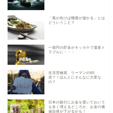
「風が吹けば桶屋が儲かる」とは
どういうこと？
一億円の貯金がキッカケで遺産ト
ラブルに・・・
生活苦融資、リーマンの80
倍？！ほんとにそんなに大変な
の？
日本の銀行にお金を置いておいて
も全く増えるどころか、お金の価
値自体が下がるかも！