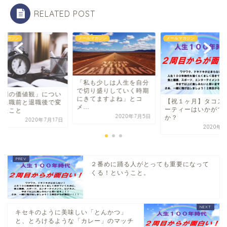
RELATED POST
ルマガジン
メールマガジン
メールマガジン
「私も少しは人生を自分
で切り盛りしていく時期
時間の価値観」につい
にきてますよね」とコ
【祝１ヶ月】タコス
、退職前と退職後で変
メ...
ーティーはいかがで
ったこと
2020年7月5日
か？
2020年7月17日
2020年5
２番めに踊る人がとっても重要になって
くる！ということ。
キセキのように美味しい「とんかつ」
と、とろけるような「カレー」のマッチ