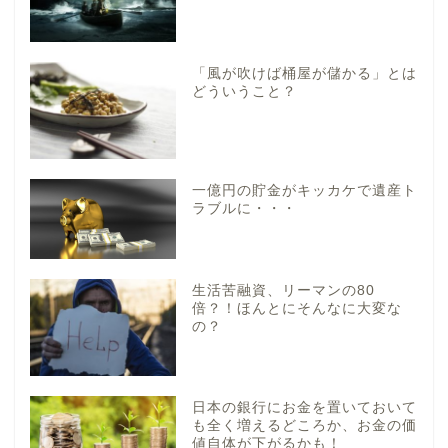
「風が吹けば桶屋が儲かる」とは
どういうこと？
一億円の貯金がキッカケで遺産ト
ラブルに・・・
生活苦融資、リーマンの80
倍？！ほんとにそんなに大変な
の？
日本の銀行にお金を置いておいて
も全く増えるどころか、お金の価
値自体が下がるかも！