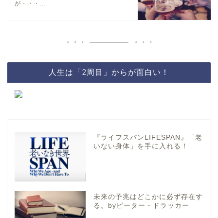
が・・・...
人生は「2周目」からが面白い！
『ライフスパンLIFESPAN』「老
いない身体」を手に入れる！
未来の予兆はどこかに必ず存在す
る。byピーター・ドラッカー