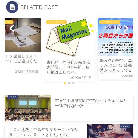
RELATED POST
ルマガジン
メールマガジン
メールマガジン
ベントを企画します！
脳みその中で、ニュ
ンケートにご協力くだ
古代ローマ時代からある
ンがバンバン爆発し
い。
大問題。 2000年間、解
繋がりまくってる！
2020年7月10日
決策はまだない。
2020年5
2020年5月4日
世界でも最難関の大学のカリキュラムと
一緒ではないか。
コロナ危機に中高年サラリーマンの活
路、について書こうとしたのです