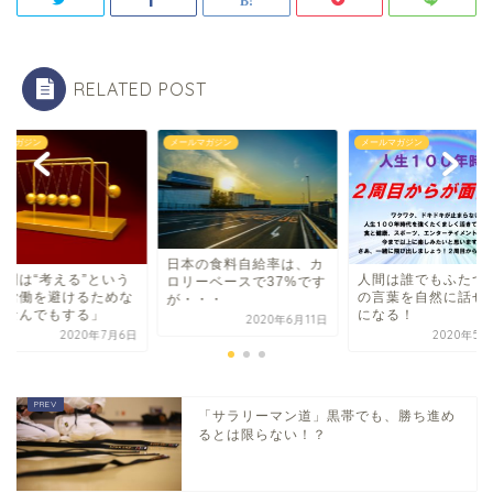
RELATED POST
ルマガジン
メールマガジン
メールマガジン
日本の食料自給率は、カ
人間は“考える”という
人間は誰でもふたつ
ロリーベースで37%です
の労働を避けるためな
の言葉を自然に話せ
が・・・
、なんでもする」
になる！
2020年6月11日
2020年7月6日
2020年5月
「サラリーマン道」黒帯でも、勝ち進め
るとは限らない！？