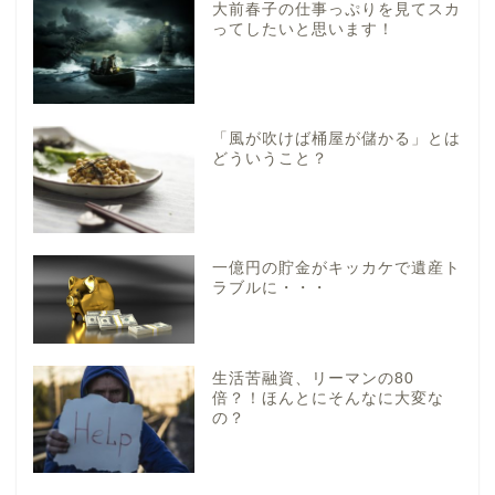
大前春子の仕事っぷりを見てスカ
ってしたいと思います！
「風が吹けば桶屋が儲かる」とは
どういうこと？
一億円の貯金がキッカケで遺産ト
ラブルに・・・
生活苦融資、リーマンの80
倍？！ほんとにそんなに大変な
の？