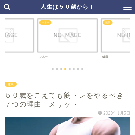
人生は５０歳から！
マネー
健康
マネー
健康
健康
５０歳をこえても筋トレをやるべき
７つの理由 メリット
2020年1月5日