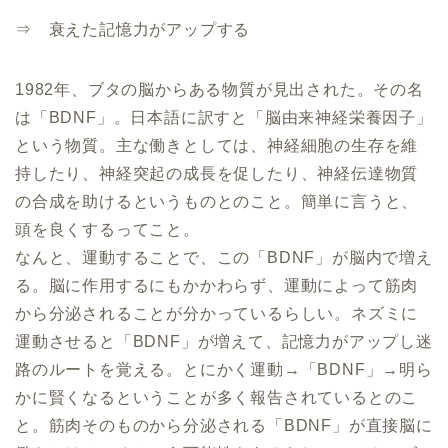
⇒ 衰えた記憶力がアップする
1982年、ブタの脳からある物質が見出された。その名
は「BDNF」。日本語に訳すと「脳由来神経栄養因子」
という物質。主な働きとしては、神経細胞の生存を維
持したり、神経突起の成長を促したり、神経伝達物質
の合成を助けるというものとのこと。簡単に言うと、
頭を良くするってこと。
なんと、運動することで、この「BDNF」が脳内で増え
る。脳に作用するにもかかわらず、運動によって筋肉
から分泌されることが分かっているらしい。ネズミに
運動させると「BDNF」が増えて、記憶力がアップし迷
路のルートを覚える。とにかく運動→「BDNF」→明ら
かに賢くなるということが多く報告されているとのこ
と。筋肉そのものから分泌される「BDNF」が直接脳に