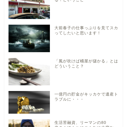
大前春子の仕事っぷりを見てスカ
ってしたいと思います！
「風が吹けば桶屋が儲かる」とは
どういうこと？
一億円の貯金がキッカケで遺産ト
ラブルに・・・
生活苦融資、リーマンの80