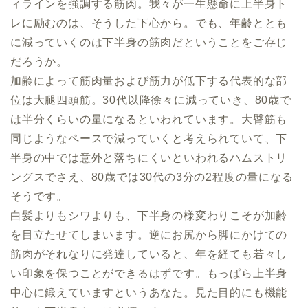
ィラインを強調する筋肉。我々が一生懸命に上半身ト
レに励むのは、そうした下心から。でも、年齢ととも
に減っていくのは下半身の筋肉だということをご存じ
だろうか。
加齢によって筋肉量および筋力が低下する代表的な部
位は大腿四頭筋。30代以降徐々に減っていき、80歳で
は半分くらいの量になるといわれています。大臀筋も
同じようなペースで減っていくと考えられていて、下
半身の中では意外と落ちにくいといわれるハムストリ
ングスでさえ、80歳では30代の3分の2程度の量になる
そうです。
白髪よりもシワよりも、下半身の様変わりこそが加齢
を目立たせてしまいます。逆にお尻から脚にかけての
筋肉がそれなりに発達していると、年を経ても若々し
い印象を保つことができるはずです。もっぱら上半身
中心に鍛えていますというあなた。見た目的にも機能